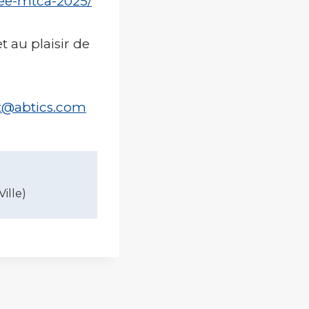
ee-mtca-2025/
t au plaisir de
t@abtics.com
ille)