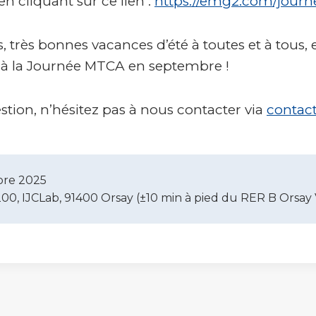
en cliquant sur ce lien :
https://emg2.com/journ
, très bonnes vacances d’été à toutes et à tous, e
 à la Journée MTCA en septembre !
stion, n’hésitez pas à nous contacter via
contac
bre 2025
0, IJCLab, 91400 Orsay (±10 min à pied du RER B Orsay V